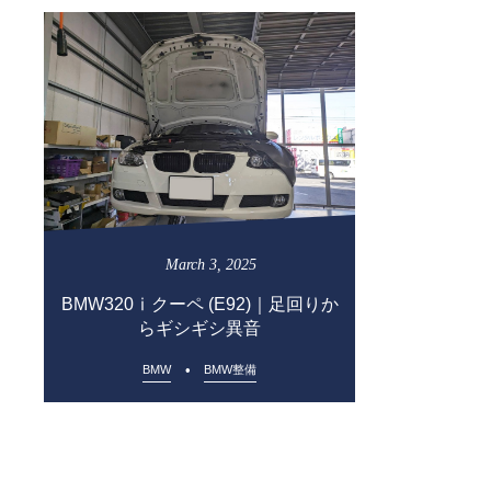
March
3
,
2025
BMW320ⅰクーペ (E92)｜足回りか
らギシギシ異音
BMW
BMW整備