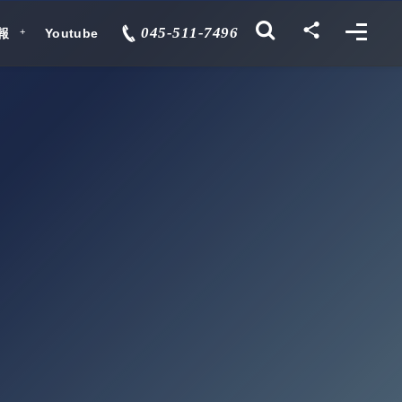
045-511-7496
報
Youtube